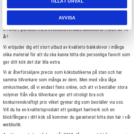
TILLÅT URVAL
Bänkskivor till bl a IKEA Metodkök
AVVISA
STÖRST på nätet med svensktillverkade bänkskivor i MER än 10
år!
Vi erbjuder dig ett stort utbud av kvalitets-bänkskivor i många
olika material för att du ska kunna hitta din personliga favorit som
ger ditt kök det där lilla extra.
Vi är återförsäljare precis som köksbutikerna på stan och har
samma tillverkare som många av dem. Men med våra låga
omkostnader, då vi endast finns online, och att vi beställer stora
volymer från våra tillverkare ger ett otroligt bra och
konkurrenskraftigt pris vilket gynnar dig som beställer via oss.
Vill du ha en kvalitetsprodukt ett gediget hantverk och en
blickfångare i ditt kök så kommer du garanterat hitta den här i vår
webbutik.