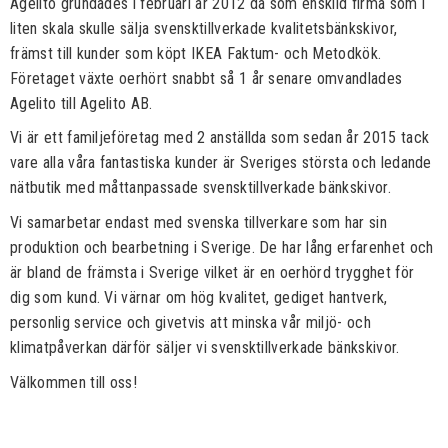
Agelito grundades i februari år 2012 då som enskild firma som i
liten skala skulle sälja svensktillverkade kvalitetsbänkskivor,
främst till kunder som köpt IKEA Faktum- och Metodkök.
Företaget växte oerhört snabbt så 1 år senare omvandlades
Agelito till Agelito AB.
Vi är ett familjeföretag med 2 anställda som sedan år 2015 tack
vare alla våra fantastiska kunder är Sveriges största och ledande
nätbutik med måttanpassade svensktillverkade bänkskivor.
Vi samarbetar endast med svenska tillverkare som har sin
produktion och bearbetning i Sverige. De har lång erfarenhet och
är bland de främsta i Sverige vilket är en oerhörd trygghet för
dig som kund. Vi värnar om hög kvalitet, gediget hantverk,
personlig service och givetvis att minska vår miljö- och
klimatpåverkan därför säljer vi svensktillverkade bänkskivor.
Välkommen till oss!