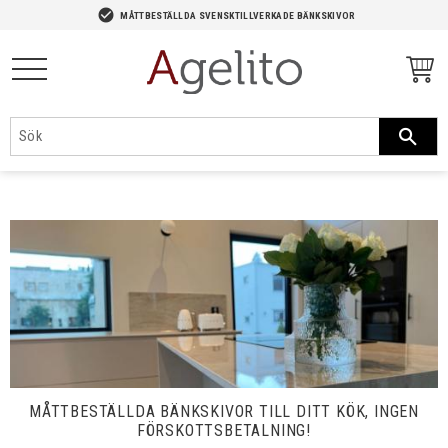
-->
check_circle
MÅTTBESTÄLLDA SVENSKTILLVERKADE BÄNKSKIVOR
Meny
MÅTTBESTÄLLDA BÄNKSKIVOR TILL DITT KÖK, INGEN
FÖRSKOTTSBETALNING!