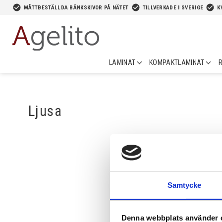
-->
check_circle
check_circle
check_circle
MÅTTBESTÄLLDA BÄNKSKIVOR PÅ NÄTET
TILLVERKADE I SVERIGE
K
LAMINAT
KOMPAKTLAMINAT
R
Ljusa
Samtycke
Denna webbplats använder 