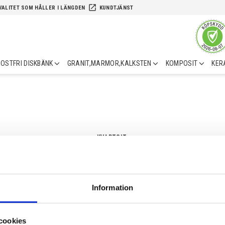
launch
VALITET SOM HÅLLER I LÄNGDEN
KUNDTJÄNST
OSTFRI DISKBÄNK
GRANIT,MARMOR,KALKSTEN
KOMPOSIT
KER
KVARTSIT
Inga produkter hittades.
Information
cookies