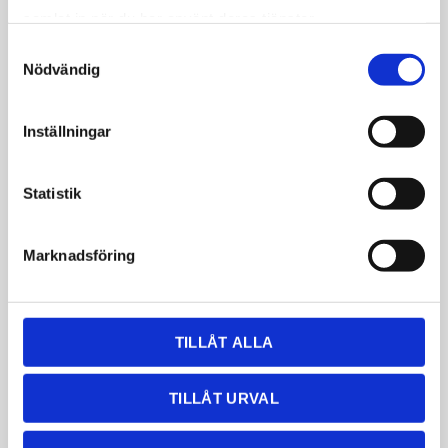
Laminat
Kundtjänst
samlat in när du har använt deras tjänster.
Kompaktlaminat
Frågor & svar
Samtyckesval
Nödvändig
Natursten
Köpvillkor
Rostfri diskbänk
Policy & cookies
Inställningar
Komposit
Reklamation
Keramik
Statistik
Massivträ
Marknadsföring
Betalsätt
Sociala medier
Följ oss på sociala medier
TILLÅT ALLA
TILLÅT URVAL
Certifikat