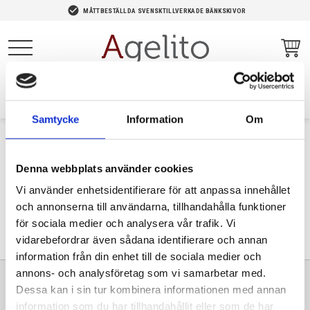
-->
check_circle
MÅTTBESTÄLLDA SVENSKTILLVERKADE BÄNKSKIVOR
Meny
Samtycke
Information
Om
För att kunna göra en beställning via oss måste du först få en
Denna webbplats använder cookies
offert. För att få en offert så klicka på rutan kostnadsfri offert
Vi använder enhetsidentifierare för att anpassa innehållet
och fyll där i dina önskemål så återkommer vi med en offert som
och annonserna till användarna, tillhandahålla funktioner
du kan beställa.
för sociala medier och analysera vår trafik. Vi
vidarebefordrar även sådana identifierare och annan
information från din enhet till de sociala medier och
annons- och analysföretag som vi samarbetar med.
Sortiment
Information
Dessa kan i sin tur kombinera informationen med annan
information som du har tillhandahållit eller som de har