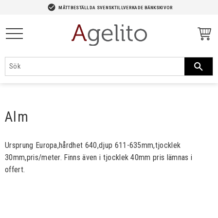
-->
check_circle
MÅTTBESTÄLLDA SVENSKTILLVERKADE BÄNKSKIVOR
Meny
Alm
Ursprung Europa,hårdhet 640,djup 611-635mm,tjocklek
30mm,pris/meter. Finns även i tjocklek 40mm pris lämnas i
offert.