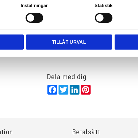
Inställningar
Statistik
Rutnätsvy
Listvy
TILLÅT URVAL
Dela med dig
Facebook
Twitter
LinkedIn
Pinterest
ation
Betalsätt