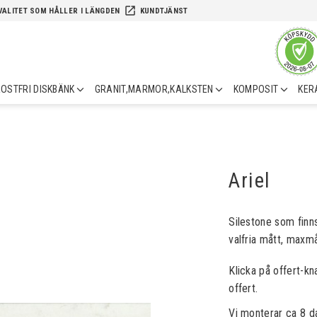
launch
VALITET SOM HÅLLER I LÄNGDEN
KUNDTJÄNST
OSTFRI DISKBÄNK
GRANIT,MARMOR,KALKSTEN
KOMPOSIT
KER
Ariel
Silestone som finn
valfria mått, maxmå
Klicka på offert-kn
offert.
Vi monterar ca 8 d