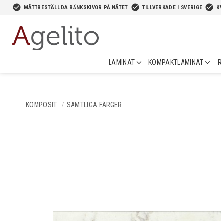
-->
check_circle
check_circle
check_circle
MÅTTBESTÄLLDA BÄNKSKIVOR PÅ NÄTET
TILLVERKADE I SVERIGE
K
LAMINAT
KOMPAKTLAMINAT
R
KOMPOSIT
SAMTLIGA FÄRGER