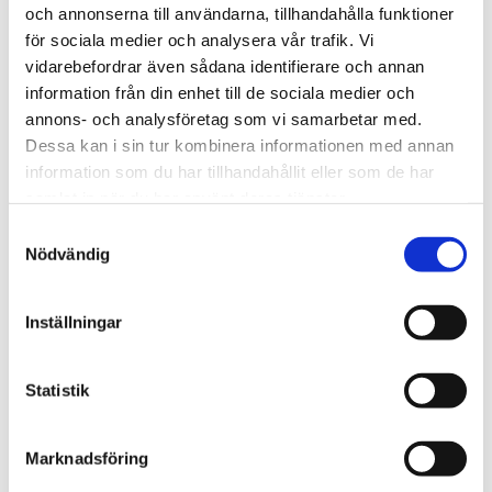
och annonserna till användarna, tillhandahålla funktioner
för sociala medier och analysera vår trafik. Vi
vidarebefordrar även sådana identifierare och annan
information från din enhet till de sociala medier och
annons- och analysföretag som vi samarbetar med.
Dessa kan i sin tur kombinera informationen med annan
Rutnäts
Lis
information som du har tillhandahållit eller som de har
samlat in när du har använt deras tjänster.
Samtyckesval
Nödvändig
Inställningar
Statistik
4 760,00
KR
Marknadsföring
OFFERT