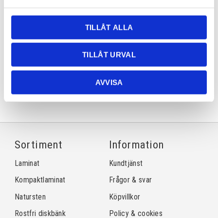
Lagerstatus
Lagervara
Artikelnr
kvatlantic
TILLÅT ALLA
TILLÅT URVAL
Dela med dig
Facebook
Twitter
LinkedIn
Pinterest
AVVISA
Sortiment
Information
Laminat
Kundtjänst
Kompaktlaminat
Frågor & svar
Natursten
Köpvillkor
Rostfri diskbänk
Policy & cookies