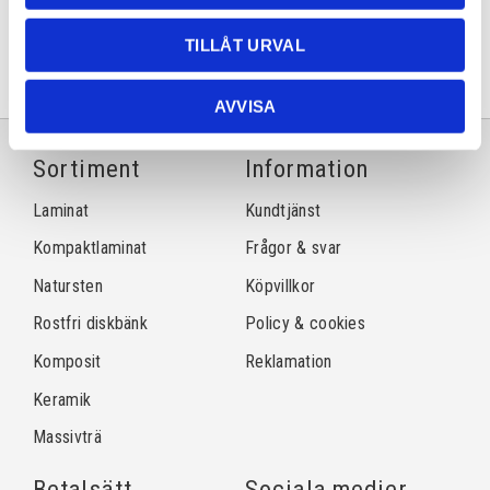
Facebook
Twitter
LinkedIn
Pinterest
TILLÅT URVAL
AVVISA
Sortiment
Information
Laminat
Kundtjänst
Kompaktlaminat
Frågor & svar
Natursten
Köpvillkor
Rostfri diskbänk
Policy & cookies
Komposit
Reklamation
Keramik
Massivträ
Betalsätt
Sociala medier