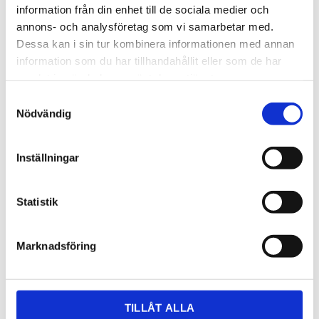
information från din enhet till de sociala medier och
annons- och analysföretag som vi samarbetar med.
Dessa kan i sin tur kombinera informationen med annan
information som du har tillhandahållit eller som de har
samlat in när du har använt deras tjänster.
Samtyckesval
Nödvändig
10 995,00
KR
Inställningar
OFFERT
Statistik
Lagerstatus
7-10 vardagar
Artikelnr
B522979
Läs mer
sverigeblanco.se/produkt/blanco-
Marknadsföring
andano-340-180-u-hoger/
Dela med dig
TILLÅT ALLA