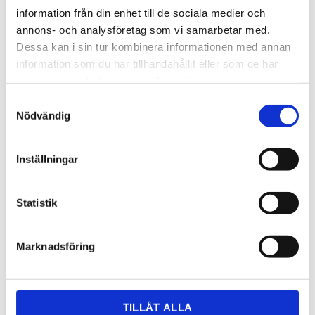
information från din enhet till de sociala medier och
annons- och analysföretag som vi samarbetar med.
Dessa kan i sin tur kombinera informationen med annan
information som du har tillhandahållit eller som de har
samlat in när du har använt deras tjänster.
Samtyckesval
Nödvändig
5 995,00
KR
Inställningar
OFFERT
Statistik
Lagerstatus
7-10 vardagar
Artikelnr
B522967
Marknadsföring
Läs mer
sverigeblanco.se/produkt/blanco-
andano-500-u-infino/
Dela med dig
TILLÅT ALLA