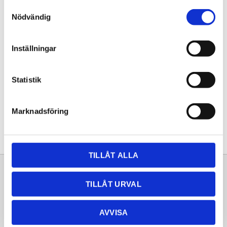
Samtyckesval
Nödvändig
Lagerstatus
5-7 vardagar
Artikelnr
B521581
Läs mer
sverigeblanco.se/produkt/blanco-
Inställningar
claron-700-u/
Statistik
Dela med dig
Facebook
Twitter
LinkedIn
Pinterest
Marknadsföring
TILLÅT ALLA
Sortiment
Information
TILLÅT URVAL
Laminat
Kundtjänst
AVVISA
Kompaktlaminat
Frågor & svar