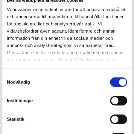
Vi använder enhetsidentifierare för att anpassa innehållet
och annonserna till användarna, tillhandahålla funktioner
för sociala medier och analysera vår trafik. Vi
Rutnäts
Lis
vidarebefordrar även sådana identifierare och annan
information från din enhet till de sociala medier och
annons- och analysföretag som vi samarbetar med.
Dessa kan i sin tur kombinera informationen med annan
information som du har tillhandahållit eller som de har
samlat in när du har använt deras tjänster.
Samtyckesval
Nödvändig
Inställningar
Statistik