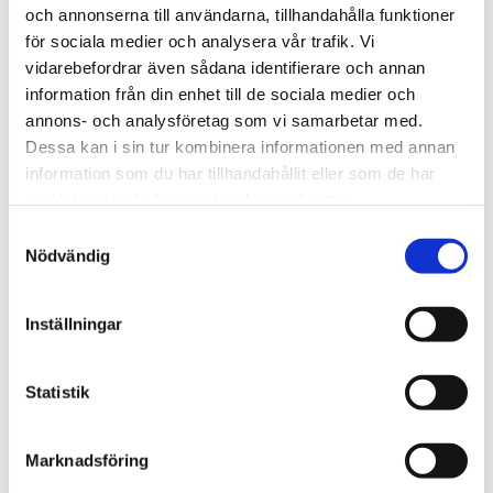
och annonserna till användarna, tillhandahålla funktioner
för sociala medier och analysera vår trafik. Vi
vidarebefordrar även sådana identifierare och annan
information från din enhet till de sociala medier och
annons- och analysföretag som vi samarbetar med.
Dessa kan i sin tur kombinera informationen med annan
Rutnäts
Lis
information som du har tillhandahållit eller som de har
samlat in när du har använt deras tjänster.
Samtyckesval
Nödvändig
Inställningar
3 190,00
Statistik
KR
OFFERT
Marknadsföring