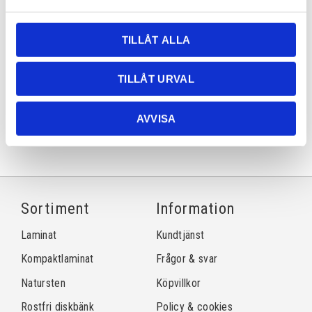
Lagerstatus
Lagervara
Artikelnr
scememt
Läs mer
cosentino.com/sv-se/silestone/
TILLÅT ALLA
TILLÅT URVAL
Dela med dig
Facebook
Twitter
LinkedIn
Pinterest
AVVISA
Sortiment
Information
Laminat
Kundtjänst
Kompaktlaminat
Frågor & svar
Natursten
Köpvillkor
Rostfri diskbänk
Policy & cookies