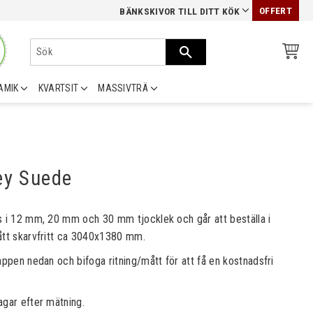
OFFERT
BÄNKSKIVOR TILL DITT KÖK
AMIK
KVARTSIT
MASSIVTRÄ
ey Suede
s i 12 mm, 20 mm och 30 mm tjocklek och går att beställa i
ått skarvfritt ca 3040x1380 mm.
appen nedan och bifoga ritning/mått för att få en kostnadsfri
agar efter mätning.