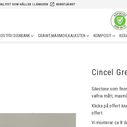
launch
VALITET SOM HÅLLER I LÄNGDEN
KUNDTJÄNST
OSTFRI DISKBÄNK
GRANIT,MARMOR,KALKSTEN
KOMPOSIT
KER
Cincel Gr
Silestone som finn
valfria mått, maxm
Klicka på offert kn
offert.
Vi monterar ca 8 d