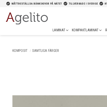
-->
check_circle
check_circle
check_circle
MÅTTBESTÄLLDA BÄNKSKIVOR PÅ NÄTET
TILLVERKADE I SVERIGE
K
LAMINAT
KOMPAKTLAMINAT
R
KOMPOSIT
SAMTLIGA FÄRGER