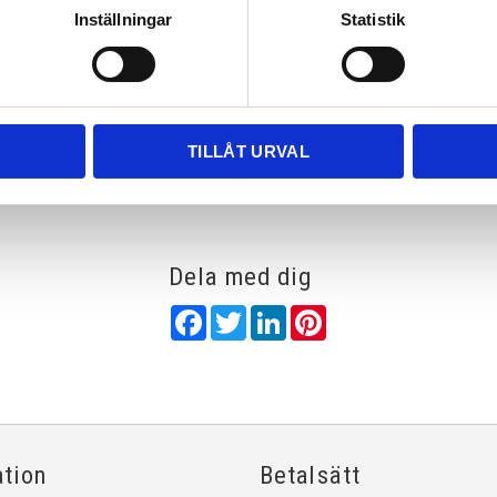
Inställningar
Statistik
Rutnätsvy
Listvy
TILLÅT URVAL
Dela med dig
Facebook
Twitter
LinkedIn
Pinterest
ation
Betalsätt