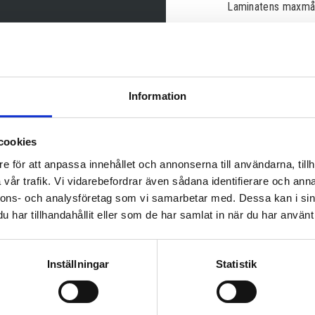
Laminatens maxmå
Yta: SD Matt
Pris lämnas i offert
Information
cookies
Lagerstatus
e för att anpassa innehållet och annonserna till användarna, tillh
Artikelnr
vår trafik. Vi vidarebefordrar även sådana identifierare och anna
nnons- och analysföretag som vi samarbetar med. Dessa kan i sin
har tillhandahållit eller som de har samlat in när du har använt 
Inställningar
Statistik