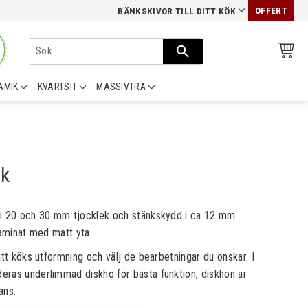
OFFERT
BÄNKSKIVOR TILL DITT KÖK
AMIK
KVARTSIT
MASSIVTRÄ
ck
 i 20 och 30 mm tjocklek och stänkskydd i ca 12 mm
laminat med matt yta.
itt köks utformning och välj de bearbetningar du önskar. I
ras underlimmad diskho för bästa funktion, diskhon är
rans.