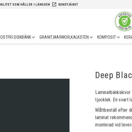
launch
VALITET SOM HÅLLER I LÄNGDEN
KUNDTJÄNST
OSTFRI DISKBÄNK
GRANIT,MARMOR,KALKSTEN
KOMPOSIT
KER
Deep Bla
Laminatbänkskivor
tjocklek. En svart 
Måttbeställ efter d
laminat rekommende
monterad vid leve