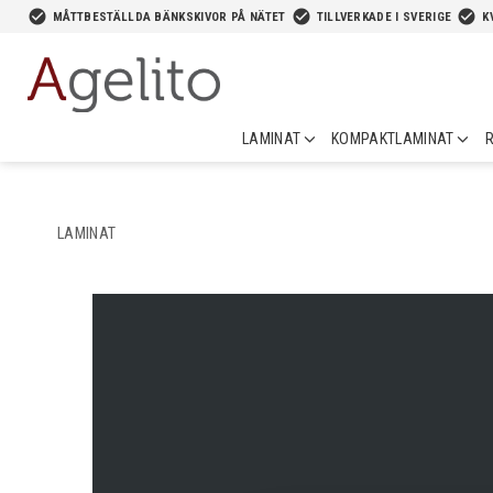
-->
check_circle
check_circle
check_circle
MÅTTBESTÄLLDA BÄNKSKIVOR PÅ NÄTET
TILLVERKADE I SVERIGE
K
LAMINAT
KOMPAKTLAMINAT
R
LAMINAT