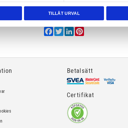
TILLÅT URVAL
Dela med dig
Facebook
Twitter
LinkedIn
Pinterest
ation
Betalsätt
var
Certifikat
ookies
on