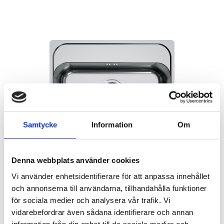
Samtycke
Information
Om
Denna webbplats använder cookies
Vi använder enhetsidentifierare för att anpassa innehållet
och annonserna till användarna, tillhandahålla funktioner
för sociala medier och analysera vår trafik. Vi
vidarebefordrar även sådana identifierare och annan
Rutnäts
Lis
information från din enhet till de sociala medier och