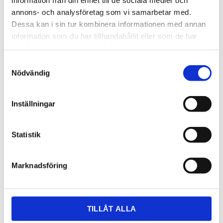
annons- och analysföretag som vi samarbetar med.
Dessa kan i sin tur kombinera informationen med annan
information som du har tillhandahållit eller som de har
samlat in när du har använt deras tjänster.
Samtyckesval
Nödvändig
2 504,00
KR
Inställningar
OFFERT
Statistik
Lagerstatus
Lagervara
Marknadsföring
Artikelnr
frankesmartsrx21050tl
Dela med dig
TILLÅT ALLA
Facebook
Twitter
LinkedIn
Pinterest