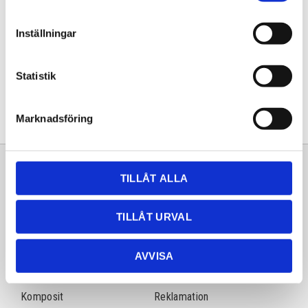
Artikelnr
girning
Inställningar
Dela med dig
Facebook
Twitter
LinkedIn
Pinterest
Statistik
Marknadsföring
Sortiment
Information
TILLÅT ALLA
Laminat
Kundtjänst
TILLÅT URVAL
Kompaktlaminat
Frågor & svar
Natursten
Köpvillkor
AVVISA
Rostfri diskbänk
Policy & cookies
Komposit
Reklamation