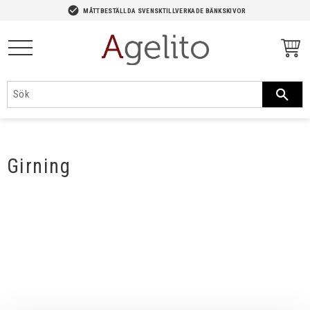
-->
check_circle
MÅTTBESTÄLLDA SVENSKTILLVERKADE BÄNKSKIVOR
Meny
Girning