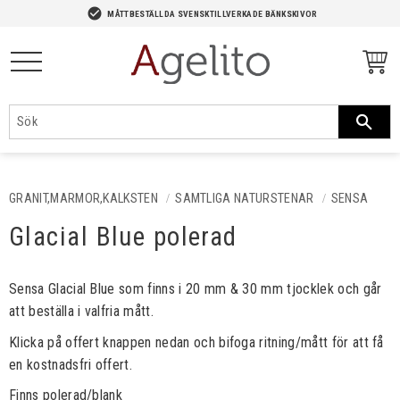
-->
check_circle
MÅTTBESTÄLLDA SVENSKTILLVERKADE BÄNKSKIVOR
Meny
GRANIT,MARMOR,KALKSTEN
SAMTLIGA NATURSTENAR
SENSA
Glacial Blue polerad
Sensa Glacial Blue som finns i 20 mm & 30 mm tjocklek och går
att beställa i valfria mått.
Klicka på offert knappen nedan och bifoga ritning/mått för att få
en kostnadsfri offert.
Finns polerad/blank