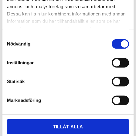
annons- och analysföretag som vi samarbetar med.
Dessa kan i sin tur kombinera informationen med annan
information som du har tillhandahållit eller som de har
samlat in när du har använt deras tjänster.
Samtyckesval
Nödvändig
3 770,00
KR
Inställningar
OFFERT
Statistik
Lagerstatus
Lagervara
Artikelnr
sglacialb2
Läs mer
cosentino.com/sv-se/sensa/
Marknadsföring
Dela med dig
TILLÅT ALLA
Facebook
Twitter
LinkedIn
Pinterest