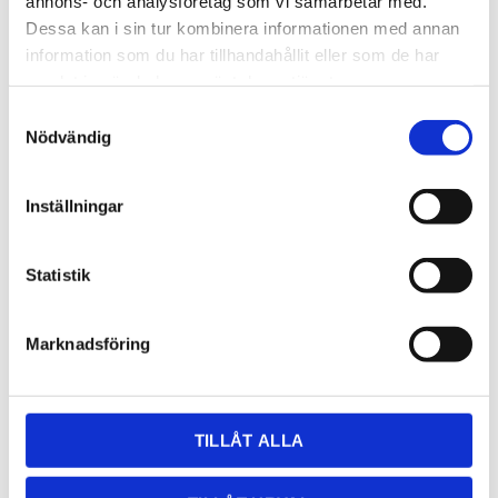
annons- och analysföretag som vi samarbetar med.
Dessa kan i sin tur kombinera informationen med annan
information som du har tillhandahållit eller som de har
samlat in när du har använt deras tjänster.
Samtyckesval
Nödvändig
OFFERT
Inställningar
Lagerstatus
Leveranstid 2-3 veckor
Artikelnr
4intraframe340
Statistik
Läs mer
intra-
teka.com/svenska/koek/diskbaankar/intra-
frame/fr340/
Marknadsföring
Dela med dig
Facebook
Twitter
LinkedIn
Pinterest
TILLÅT ALLA