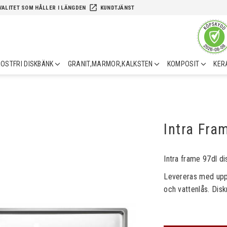
launch
VALITET SOM HÅLLER I LÄNGDEN
KUNDTJÄNST
OSTFRI DISKBÄNK
GRANIT,MARMOR,KALKSTEN
KOMPOSIT
KER
Intra Fra
Intra frame 97dl dis
Levereras med upply
och vattenlås. Disk