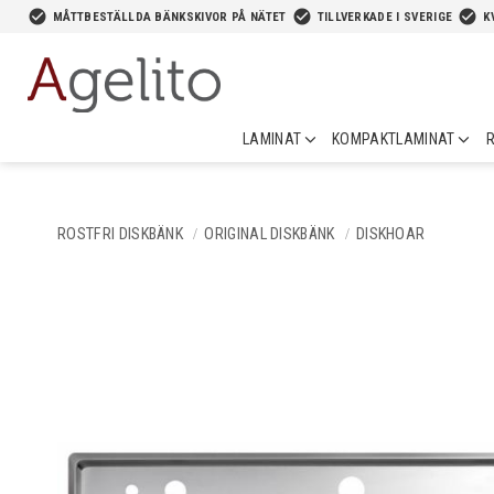
-->
check_circle
check_circle
check_circle
MÅTTBESTÄLLDA BÄNKSKIVOR PÅ NÄTET
TILLVERKADE I SVERIGE
K
LAMINAT
KOMPAKTLAMINAT
R
ROSTFRI DISKBÄNK
ORIGINAL DISKBÄNK
DISKHOAR