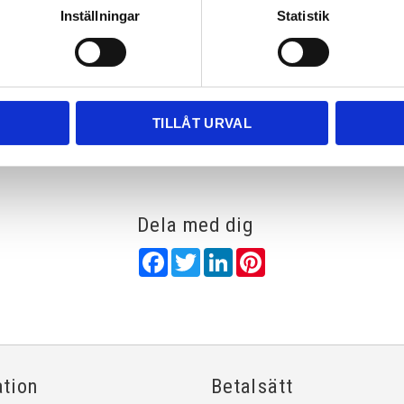
Inställningar
Statistik
Rutnätsvy
Listvy
TILLÅT URVAL
Dela med dig
Facebook
Twitter
LinkedIn
Pinterest
ation
Betalsätt