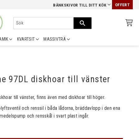
OFFERT
BÄNKSKIVOR TILL DITT KÖK
AMIK
KVARTSIT
MASSIVTRÄ
me 97DL diskhoar till vänster
khoar till vänster, finns även med diskhoar till höger.
ftsventil och renssil i båda lådorna, bräddavlopp i den ena
medelspump och rensskål i svart plast ingår.