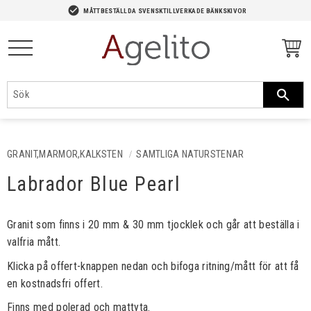
-->
check_circle
MÅTTBESTÄLLDA SVENSKTILLVERKADE BÄNKSKIVOR
Meny
GRANIT,MARMOR,KALKSTEN
SAMTLIGA NATURSTENAR
Labrador Blue Pearl
Granit som finns i 20 mm & 30 mm tjocklek och går att beställa i
valfria mått.
Klicka på offert-knappen nedan och bifoga ritning/mått för att få
en kostnadsfri offert.
Finns med polerad och mattyta.