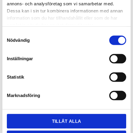
annons- och analysföretag som vi samarbetar med.
Dessa kan i sin tur kombinera informationen med annan
information som du har tillhandahållit eller som de har
samlat in när du har använt deras tjänster.
Samtyckesval
Nödvändig
3 050,00
KR
Inställningar
OFFERT
Statistik
Lagerstatus
Lagervara
Artikelnr
180
Marknadsföring
Dela med dig
Facebook
Twitter
LinkedIn
Pinterest
TILLÅT ALLA