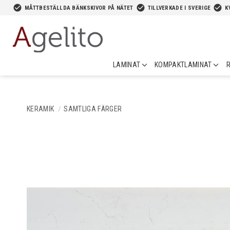
-->
check_circle
check_circle
check_circle
MÅTTBESTÄLLDA BÄNKSKIVOR PÅ NÄTET
TILLVERKADE I SVERIGE
K
LAMINAT
KOMPAKTLAMINAT
R
KERAMIK
SAMTLIGA FÄRGER