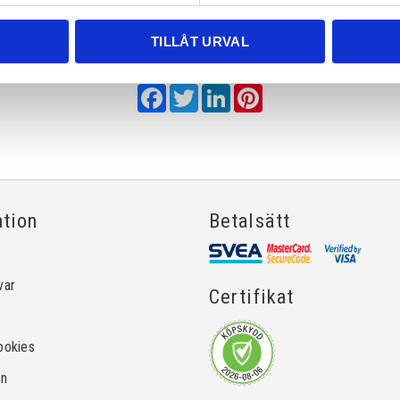
TILLÅT URVAL
Dela med dig
Facebook
Twitter
LinkedIn
Pinterest
ation
Betalsätt
var
Certifikat
ookies
on