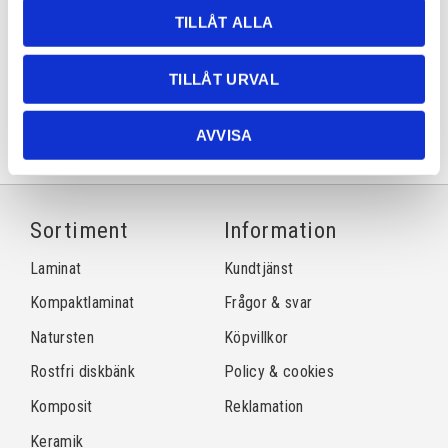
TILLÅT ALLA
Dela med dig
TILLÅT URVAL
Facebook
Twitter
LinkedIn
Pinterest
AVVISA
Sortiment
Information
Laminat
Kundtjänst
Kompaktlaminat
Frågor & svar
Natursten
Köpvillkor
Rostfri diskbänk
Policy & cookies
Komposit
Reklamation
Keramik