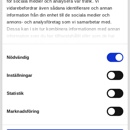
för sociala medier och analysera vår trafik. Vi
vidarebefordrar även sådana identifierare och annan
information från din enhet till de sociala medier och
Rutnäts
Lis
annons- och analysföretag som vi samarbetar med.
Dessa kan i sin tur kombinera informationen med annan
information som du har tillhandahållit eller som de har
samlat in när du har använt deras tjänster.
Samtyckesval
Nödvändig
Inställningar
5 180,00
KR
Statistik
OFFERT
Marknadsföring
Lagerstatus
Lagervara
Artikelnr
dlaurent2
Läs mer
cosentino.com/sv-se/dekton/