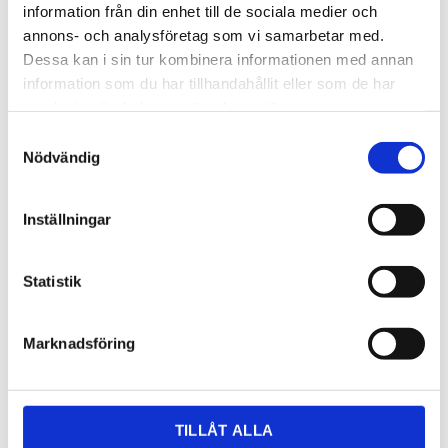
information från din enhet till de sociala medier och
annons- och analysföretag som vi samarbetar med.
Dessa kan i sin tur kombinera informationen med annan
information som du har tillhandahållit eller som de har
samlat in när du har använt deras tjänster.
Samtyckesval
Nödvändig
3 390,00
KR
Inställningar
OFFERT
Statistik
Lagerstatus
Lagervara
Artikelnr
CLondongrey
Läs mer
caesarstone.se/catalogue/?
Marknadsföring
material=kvarts
Dela med dig
TILLÅT ALLA