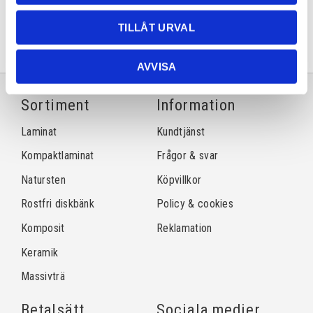
Facebook
Twitter
LinkedIn
Pinterest
TILLÅT URVAL
AVVISA
Sortiment
Information
Laminat
Kundtjänst
Kompaktlaminat
Frågor & svar
Natursten
Köpvillkor
Rostfri diskbänk
Policy & cookies
Komposit
Reklamation
Keramik
Massivträ
Betalsätt
Sociala medier