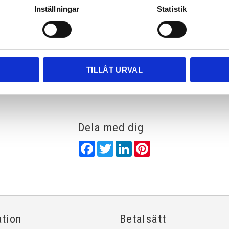
Inställningar
Statistik
Rutnätsvy
Listvy
TILLÅT URVAL
Dela med dig
Facebook
Twitter
LinkedIn
Pinterest
ation
Betalsätt