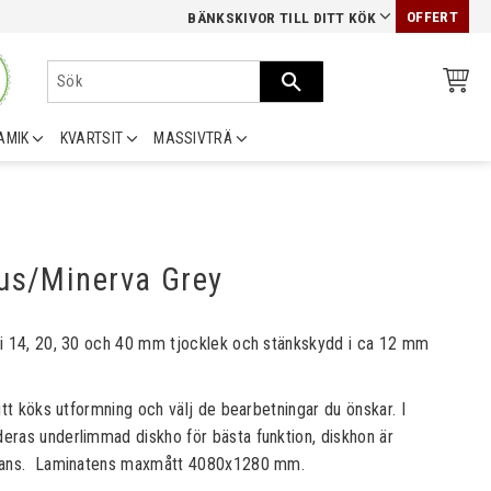
OFFERT
BÄNKSKIVOR TILL DITT KÖK
AMIK
KVARTSIT
MASSIVTRÄ
us/Minerva Grey
i 14, 20, 30 och 40 mm tjocklek och stänkskydd i ca 12 mm
itt köks utformning och välj de bearbetningar du önskar. I
ras underlimmad diskho för bästa funktion, diskhon är
rans. Laminatens maxmått 4080x1280 mm.