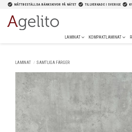
-->
check_circle
check_circle
check_circle
MÅTTBESTÄLLDA BÄNKSKIVOR PÅ NÄTET
TILLVERKADE I SVERIGE
K
LAMINAT
KOMPAKTLAMINAT
R
LAMINAT
SAMTLIGA FÄRGER