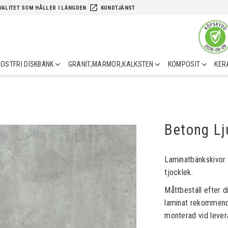
launch
VALITET SOM HÅLLER I LÄNGDEN
KUNDTJÄNST
OSTFRI DISKBÄNK
GRANIT,MARMOR,KALKSTEN
KOMPOSIT
KER
Betong Lj
Laminatbänkskivor 
tjocklek.​​
Måttbeställ efter d
laminat rekommende
monterad vid leve