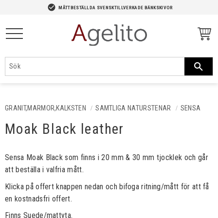
-->
check_circle
MÅTTBESTÄLLDA SVENSKTILLVERKADE BÄNKSKIVOR
Meny
GRANIT,MARMOR,KALKSTEN
SAMTLIGA NATURSTENAR
SENSA
Moak Black leather
Sensa Moak Black som finns i 20 mm & 30 mm tjocklek och går
att beställa i valfria mått.
Klicka på offert knappen nedan och bifoga ritning/mått för att få
en kostnadsfri offert.
Finns Suede/mattyta.