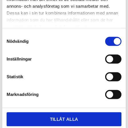
annons- och analysföretag som vi samarbetar med.
Dessa kan i sin tur kombinera informationen med annan
information som du har tillhandahållit eller som de har
samlat in när du har använt deras tjänster.
Samtyckesval
Nödvändig
3 770,00
KR
Inställningar
OFFERT
Statistik
Lagerstatus
Lagervara
Artikelnr
smoakb2
Läs mer
cosentino.com/sv-se/sensa/
Marknadsföring
Dela med dig
TILLÅT ALLA
Facebook
Twitter
LinkedIn
Pinterest