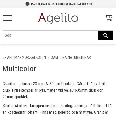
-->
check_circle
MÅTTBESTÄLLDA SVENSKTILLVERKADE BÄNKSKIVOR
Meny
GRANIT,MARMOR,KALKSTEN
SAMTLIGA NATURSTENAR
Multicolor
Granit som finns i 20 mm & 30mm tjocklek. Går att få i valfritt
djup. Prisexempel är pris/meter vid val av 635mm djup och
20mm tjocklek .
Klicka på offert-knappen nedan och bifoga ritning/mått för att få
en kostnadsfri offert. Finns med polerad och mattyta. Granit är