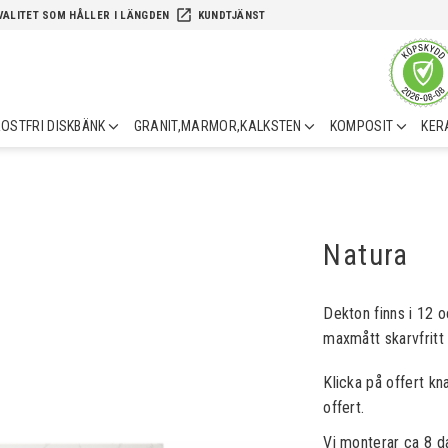
launch
VALITET SOM HÅLLER I LÄNGDEN
KUNDTJÄNST
OSTFRI DISKBÄNK
GRANIT,MARMOR,KALKSTEN
KOMPOSIT
KER
Natura
Dekton finns i 12 o
maxmått skarvfrit
Klicka på offert kn
offert.
Vi monterar ca 8 d