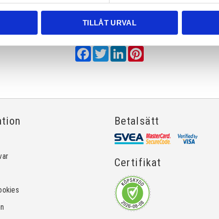
TILLÅT URVAL
Dela med dig
Facebook
Twitter
LinkedIn
Pinterest
ation
Betalsätt
var
Certifikat
ookies
on