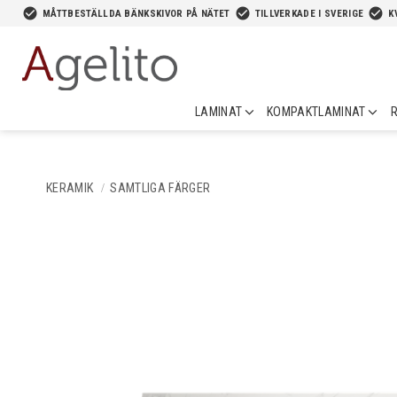
-->
check_circle
check_circle
check_circle
MÅTTBESTÄLLDA BÄNKSKIVOR PÅ NÄTET
TILLVERKADE I SVERIGE
K
LAMINAT
KOMPAKTLAMINAT
R
KERAMIK
SAMTLIGA FÄRGER