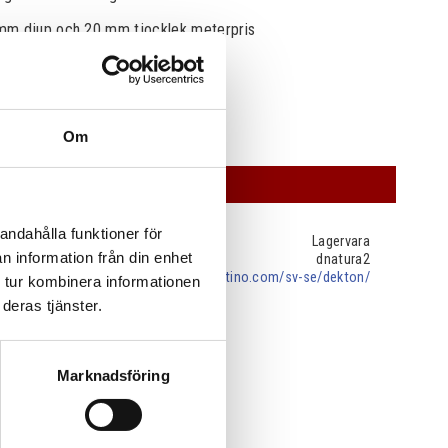
mm djup och 20 mm tjocklek meterpris
Om
OFFERT
andahålla funktioner för
Lagervara
n information från din enhet
dnatura2
cosentino.com/sv-se/dekton/
 tur kombinera informationen
deras tjänster.
Marknadsföring