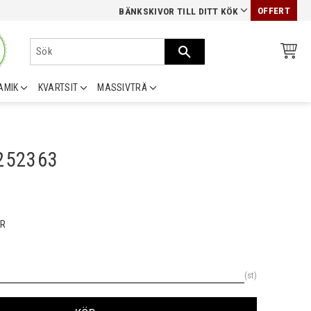
OFFERT
BÄNKSKIVOR TILL DITT KÖK
AMIK
KVARTSIT
MASSIVTRÄ
0252363
R
st