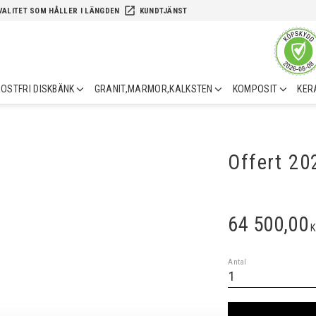
launch
VALITET SOM HÅLLER I LÄNGDEN
KUNDTJÄNST
OSTFRI DISKBÄNK
GRANIT,MARMOR,KALKSTEN
KOMPOSIT
KER
Offert 2
64 500,00
K
Antal