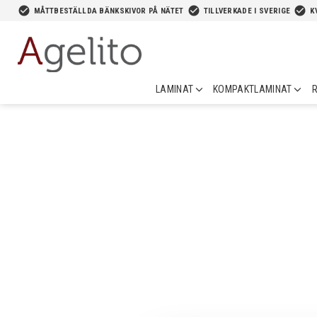
-->
check_circle
check_circle
check_circle
MÅTTBESTÄLLDA BÄNKSKIVOR PÅ NÄTET
TILLVERKADE I SVERIGE
K
LAMINAT
KOMPAKTLAMINAT
R