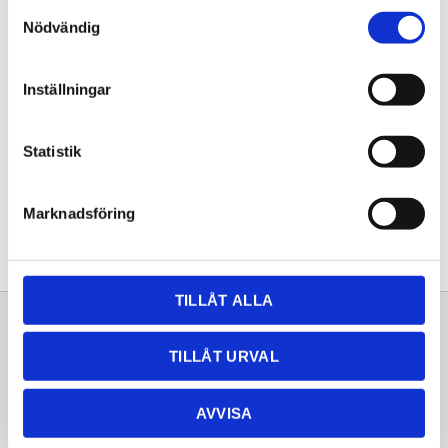
Samtyckesval
KÖP
Nödvändig
Lagerstatus
Lagervara
Inställningar
Artikelnr
20260171
Statistik
Dela med dig
Facebook
Twitter
LinkedIn
Pinterest
Marknadsföring
TILLÅT ALLA
Sortiment
Information
TILLÅT URVAL
Laminat
Kundtjänst
Kompaktlaminat
Frågor & svar
AVVISA
Natursten
Köpvillkor