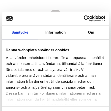
Samtycke
Information
Om
Denna webbplats använder cookies
Vi använder enhetsidentifierare för att anpassa innehållet
och annonserna till användarna, tillhandahålla funktioner
för sociala medier och analysera vår trafik. Vi
vidarebefordrar även sådana identifierare och annan
17 860,00
information från din enhet till de sociala medier och
KR
annons- och analysföretag som vi samarbetar med.
Dessa kan i sin tur kombinera informationen med annan
Antal
information som du har tillhandahållit eller som de har
st
samlat in när du har använt deras tjänster.