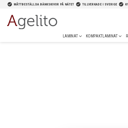
-->
check_circle
check_circle
check_circle
MÅTTBESTÄLLDA BÄNKSKIVOR PÅ NÄTET
TILLVERKADE I SVERIGE
K
LAMINAT
KOMPAKTLAMINAT
R