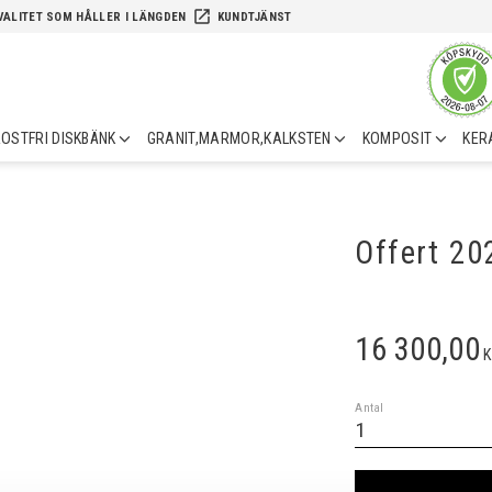
launch
VALITET SOM HÅLLER I LÄNGDEN
KUNDTJÄNST
OSTFRI DISKBÄNK
GRANIT,MARMOR,KALKSTEN
KOMPOSIT
KER
Offert 2
16 300,00
K
Antal