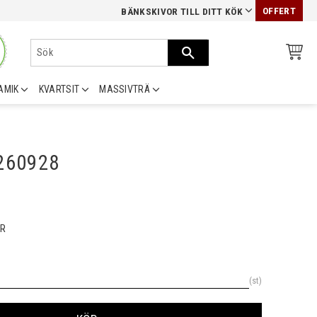
OFFERT
BÄNKSKIVOR TILL DITT KÖK
AMIK
KVARTSIT
MASSIVTRÄ
0260928
R
st