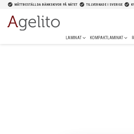
-->
check_circle
check_circle
check_circle
MÅTTBESTÄLLDA BÄNKSKIVOR PÅ NÄTET
TILLVERKADE I SVERIGE
K
LAMINAT
KOMPAKTLAMINAT
R