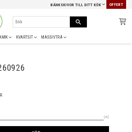
OFFERT
BÄNKSKIVOR TILL DITT KÖK
AMIK
KVARTSIT
MASSIVTRÄ
0260926
R
st