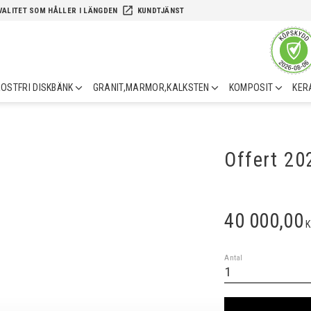
launch
VALITET SOM HÅLLER I LÄNGDEN
KUNDTJÄNST
OSTFRI DISKBÄNK
GRANIT,MARMOR,KALKSTEN
KOMPOSIT
KER
Offert 2
40 000,00
K
Antal