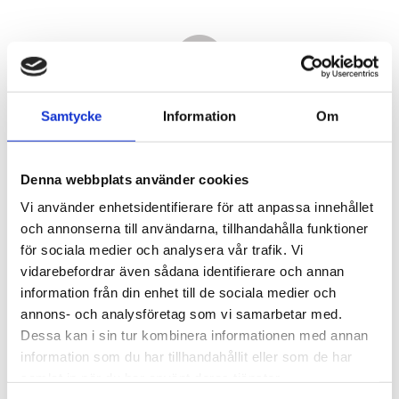
Samtycke
Information
Om
Denna webbplats använder cookies
Vi använder enhetsidentifierare för att anpassa innehållet
och annonserna till användarna, tillhandahålla funktioner
för sociala medier och analysera vår trafik. Vi
vidarebefordrar även sådana identifierare och annan
11 600,00
information från din enhet till de sociala medier och
KR
annons- och analysföretag som vi samarbetar med.
Dessa kan i sin tur kombinera informationen med annan
Antal
information som du har tillhandahållit eller som de har
st
samlat in när du har använt deras tjänster.