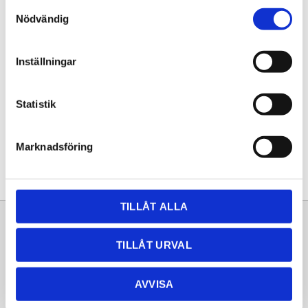
Samtyckesval
KÖP
Nödvändig
Lagerstatus
Lagervara
Inställningar
Artikelnr
20260750
Statistik
Dela med dig
Facebook
Twitter
LinkedIn
Pinterest
Marknadsföring
TILLÅT ALLA
Sortiment
Information
TILLÅT URVAL
Laminat
Kundtjänst
Kompaktlaminat
Frågor & svar
AVVISA
Natursten
Köpvillkor