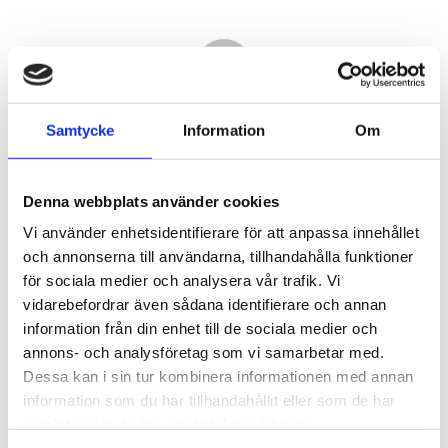
Samtycke
Information
Om
Denna webbplats använder cookies
Vi använder enhetsidentifierare för att anpassa innehållet
och annonserna till användarna, tillhandahålla funktioner
för sociala medier och analysera vår trafik. Vi
vidarebefordrar även sådana identifierare och annan
66 700,00
information från din enhet till de sociala medier och
KR
annons- och analysföretag som vi samarbetar med.
Dessa kan i sin tur kombinera informationen med annan
Antal
information som du har tillhandahållit eller som de har
st
samlat in när du har använt deras tjänster.