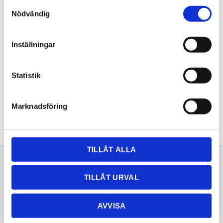
Samtyckesval
KÖP
Nödvändig
Lagerstatus
Lagervara
Inställningar
Artikelnr
20261533
Statistik
Dela med dig
Facebook
Twitter
LinkedIn
Pinterest
Marknadsföring
TILLÅT ALLA
Sortiment
Information
TILLÅT URVAL
Laminat
Kundtjänst
Kompaktlaminat
Frågor & svar
AVVISA
Natursten
Köpvillkor