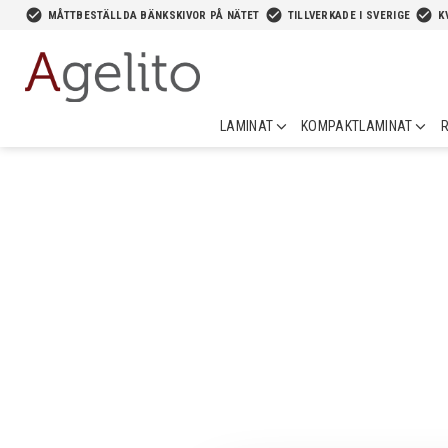
-->
check_circle
check_circle
check_circle
MÅTTBESTÄLLDA BÄNKSKIVOR PÅ NÄTET
TILLVERKADE I SVERIGE
K
LAMINAT
KOMPAKTLAMINAT
R