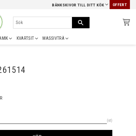
OFFERT
BÄNKSKIVOR TILL DITT KÖK
AMIK
KVARTSIT
MASSIVTRÄ
0261514
R
st