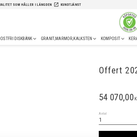
launch
VALITET SOM HÅLLER I LÄNGDEN
KUNDTJÄNST
OSTFRI DISKBÄNK
GRANIT,MARMOR,KALKSTEN
KOMPOSIT
KER
Offert 2
54 070,00
K
Antal