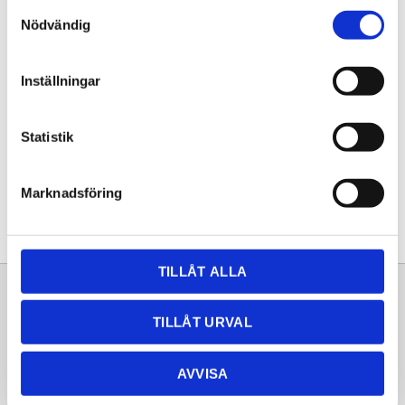
Samtyckesval
KÖP
Nödvändig
Lagerstatus
Lagervara
Inställningar
Artikelnr
20261381
Statistik
Dela med dig
Facebook
Twitter
LinkedIn
Pinterest
Marknadsföring
TILLÅT ALLA
Sortiment
Information
TILLÅT URVAL
Laminat
Kundtjänst
Kompaktlaminat
Frågor & svar
AVVISA
Natursten
Köpvillkor