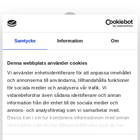
Samtycke
Information
Om
Denna webbplats använder cookies
Vi använder enhetsidentifierare för att anpassa innehållet
och annonserna till användarna, tillhandahålla funktioner
för sociala medier och analysera vår trafik. Vi
vidarebefordrar även sådana identifierare och annan
24 500,00
information från din enhet till de sociala medier och
KR
annons- och analysföretag som vi samarbetar med.
Dessa kan i sin tur kombinera informationen med annan
Antal
information som du har tillhandahållit eller som de har
st
samlat in när du har använt deras tjänster.