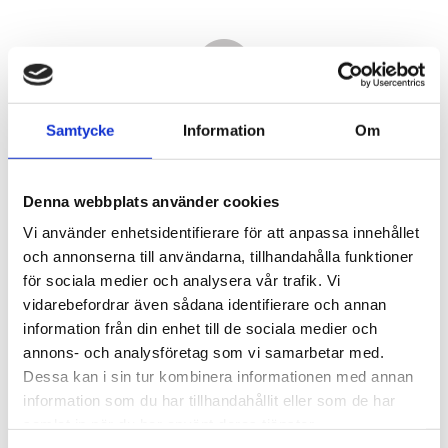
Samtycke
Information
Om
Denna webbplats använder cookies
Vi använder enhetsidentifierare för att anpassa innehållet
och annonserna till användarna, tillhandahålla funktioner
för sociala medier och analysera vår trafik. Vi
vidarebefordrar även sådana identifierare och annan
33 150,00
information från din enhet till de sociala medier och
KR
annons- och analysföretag som vi samarbetar med.
Dessa kan i sin tur kombinera informationen med annan
Antal
information som du har tillhandahållit eller som de har
st
samlat in när du har använt deras tjänster.