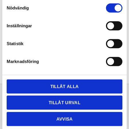
Samtyckesval
KÖP
Nödvändig
Lagerstatus
Lagervara
Inställningar
Artikelnr
20261326
Statistik
Dela med dig
Facebook
Twitter
LinkedIn
Pinterest
Marknadsföring
TILLÅT ALLA
Sortiment
Information
TILLÅT URVAL
Laminat
Kundtjänst
Kompaktlaminat
Frågor & svar
AVVISA
Natursten
Köpvillkor