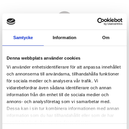
Samtycke
Information
Om
Denna webbplats använder cookies
Vi använder enhetsidentifierare för att anpassa innehållet
och annonserna till användarna, tillhandahålla funktioner
för sociala medier och analysera vår trafik. Vi
vidarebefordrar även sådana identifierare och annan
23 700,00
information från din enhet till de sociala medier och
KR
annons- och analysföretag som vi samarbetar med.
Dessa kan i sin tur kombinera informationen med annan
Antal
information som du har tillhandahållit eller som de har
st
samlat in när du har använt deras tjänster.