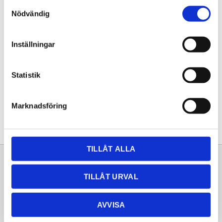
Samtyckesval
KÖP
Nödvändig
Lagerstatus
Lagervara
Inställningar
Artikelnr
20261352
Statistik
Dela med dig
Facebook
Twitter
LinkedIn
Pinterest
Marknadsföring
TILLÅT ALLA
Sortiment
Information
TILLÅT URVAL
Laminat
Kundtjänst
Kompaktlaminat
Frågor & svar
AVVISA
Natursten
Köpvillkor