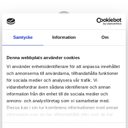
Samtycke
Information
Om
Denna webbplats använder cookies
Vi använder enhetsidentifierare för att anpassa innehållet
och annonserna till användarna, tillhandahålla funktioner
för sociala medier och analysera vår trafik. Vi
vidarebefordrar även sådana identifierare och annan
31 050,00
information från din enhet till de sociala medier och
KR
annons- och analysföretag som vi samarbetar med.
Dessa kan i sin tur kombinera informationen med annan
Antal
information som du har tillhandahållit eller som de har
st
samlat in när du har använt deras tjänster.