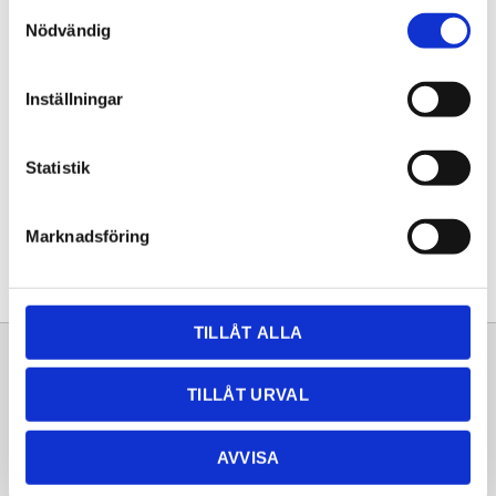
Samtyckesval
KÖP
Nödvändig
Lagerstatus
Lagervara
Inställningar
Artikelnr
20261179
Statistik
Dela med dig
Facebook
Twitter
LinkedIn
Pinterest
Marknadsföring
TILLÅT ALLA
Sortiment
Information
TILLÅT URVAL
Laminat
Kundtjänst
Kompaktlaminat
Frågor & svar
AVVISA
Natursten
Köpvillkor