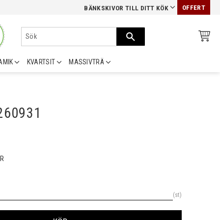
OFFERT
BÄNKSKIVOR TILL DITT KÖK
AMIK
KVARTSIT
MASSIVTRÄ
0260931
R
st