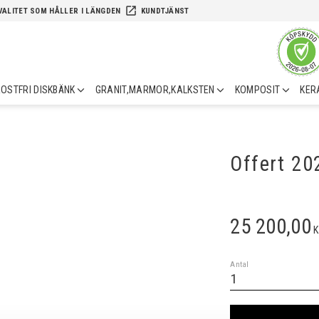
launch
VALITET SOM HÅLLER I LÄNGDEN
KUNDTJÄNST
OSTFRI DISKBÄNK
GRANIT,MARMOR,KALKSTEN
KOMPOSIT
KER
Offert 2
25 200,00
K
Antal