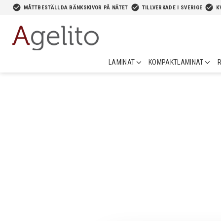
-->
check_circle
check_circle
check_circle
MÅTTBESTÄLLDA BÄNKSKIVOR PÅ NÄTET
TILLVERKADE I SVERIGE
K
LAMINAT
KOMPAKTLAMINAT
R