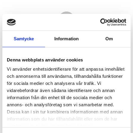
Samtycke
Information
Om
Denna webbplats använder cookies
Vi använder enhetsidentifierare för att anpassa innehållet
och annonserna till användarna, tillhandahålla funktioner
för sociala medier och analysera vår trafik. Vi
vidarebefordrar även sådana identifierare och annan
49 490,00
information från din enhet till de sociala medier och
KR
annons- och analysföretag som vi samarbetar med.
Dessa kan i sin tur kombinera informationen med annan
Antal
information som du har tillhandahållit eller som de har
st
samlat in när du har använt deras tjänster.