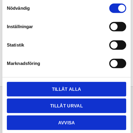
Samtyckesval
KÖP
Nödvändig
Lagerstatus
Lagervara
Inställningar
Artikelnr
20261191
Statistik
Dela med dig
Facebook
Twitter
LinkedIn
Pinterest
Marknadsföring
TILLÅT ALLA
Sortiment
Information
TILLÅT URVAL
Laminat
Kundtjänst
Kompaktlaminat
Frågor & svar
AVVISA
Natursten
Köpvillkor