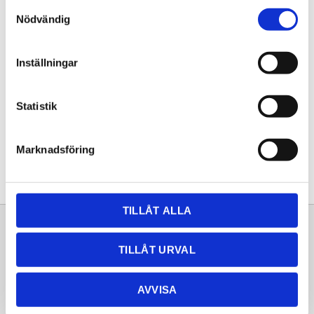
Samtyckesval
KÖP
Nödvändig
Lagerstatus
Lagervara
Inställningar
Artikelnr
20250601
Statistik
Dela med dig
Facebook
Twitter
LinkedIn
Pinterest
Marknadsföring
TILLÅT ALLA
Sortiment
Information
TILLÅT URVAL
Laminat
Kundtjänst
Kompaktlaminat
Frågor & svar
AVVISA
Natursten
Köpvillkor