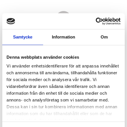
Samtycke
Information
Om
Denna webbplats använder cookies
Vi använder enhetsidentifierare för att anpassa innehållet
och annonserna till användarna, tillhandahålla funktioner
för sociala medier och analysera vår trafik. Vi
vidarebefordrar även sådana identifierare och annan
4 400,00
information från din enhet till de sociala medier och
KR
annons- och analysföretag som vi samarbetar med.
Dessa kan i sin tur kombinera informationen med annan
Antal
information som du har tillhandahållit eller som de har
st
samlat in när du har använt deras tjänster.