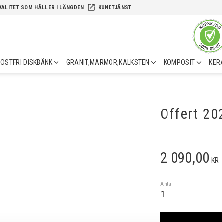
launch
VALITET SOM HÅLLER I LÄNGDEN
KUNDTJÄNST
OSTFRI DISKBÄNK
GRANIT,MARMOR,KALKSTEN
KOMPOSIT
KER
Offert 2
2 090,00
KR
Antal