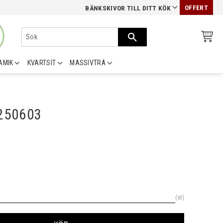
OFFERT
BÄNKSKIVOR TILL DITT KÖK
AMIK
KVARTSIT
MASSIVTRÄ
0250603
st