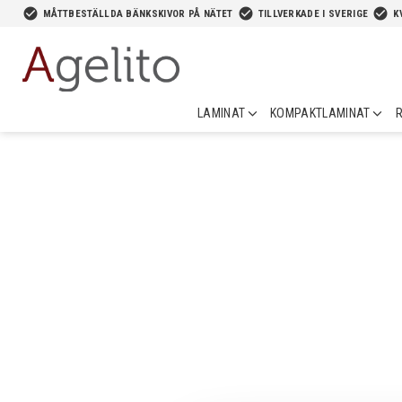
-->
check_circle
check_circle
check_circle
MÅTTBESTÄLLDA BÄNKSKIVOR PÅ NÄTET
TILLVERKADE I SVERIGE
K
LAMINAT
KOMPAKTLAMINAT
R