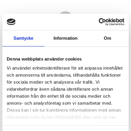
Samtycke
Information
Om
Denna webbplats använder cookies
Vi använder enhetsidentifierare för att anpassa innehållet
och annonserna till användarna, tillhandahålla funktioner
för sociala medier och analysera vår trafik. Vi
vidarebefordrar även sådana identifierare och annan
4 400,00
information från din enhet till de sociala medier och
KR
annons- och analysföretag som vi samarbetar med.
Dessa kan i sin tur kombinera informationen med annan
Antal
information som du har tillhandahållit eller som de har
st
samlat in när du har använt deras tjänster.