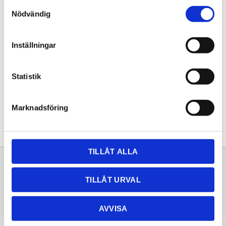
Samtyckesval
KÖP
Nödvändig
Lagerstatus
Lagervara
Inställningar
Artikelnr
20250640
Statistik
Dela med dig
Facebook
Twitter
LinkedIn
Pinterest
Marknadsföring
TILLÅT ALLA
Sortiment
Information
TILLÅT URVAL
Laminat
Kundtjänst
Kompaktlaminat
Frågor & svar
AVVISA
Natursten
Köpvillkor