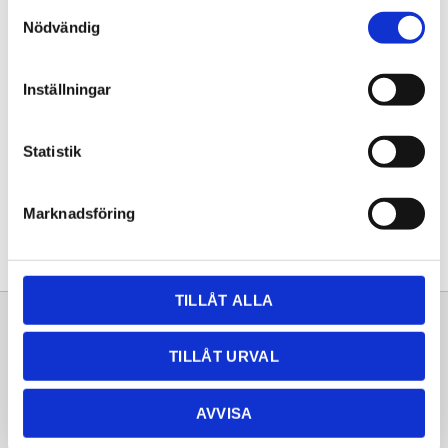
Samtyckesval
KÖP
Nödvändig
Lagerstatus
Lagervara
Inställningar
Artikelnr
20250660
Statistik
Dela med dig
Facebook
Twitter
LinkedIn
Pinterest
Marknadsföring
TILLÅT ALLA
Sortiment
Information
TILLÅT URVAL
Laminat
Kundtjänst
Kompaktlaminat
Frågor & svar
AVVISA
Natursten
Köpvillkor