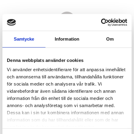
Samtycke
Information
Om
Denna webbplats använder cookies
Vi använder enhetsidentifierare för att anpassa innehållet
och annonserna till användarna, tillhandahålla funktioner
för sociala medier och analysera vår trafik. Vi
vidarebefordrar även sådana identifierare och annan
4 600,00
information från din enhet till de sociala medier och
KR
annons- och analysföretag som vi samarbetar med.
Dessa kan i sin tur kombinera informationen med annan
Antal
information som du har tillhandahållit eller som de har
st
samlat in när du har använt deras tjänster.