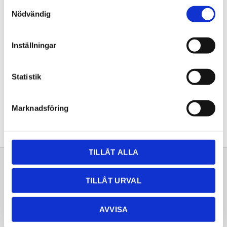
Samtyckesval
KÖP
Nödvändig
Lagerstatus
Lagervara
Inställningar
Artikelnr
20250806
Statistik
Dela med dig
Facebook
Twitter
LinkedIn
Pinterest
Marknadsföring
TILLÅT ALLA
Sortiment
Information
TILLÅT URVAL
Laminat
Kundtjänst
Kompaktlaminat
Frågor & svar
AVVISA
Natursten
Köpvillkor