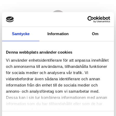
Samtycke
Information
Om
Denna webbplats använder cookies
Vi använder enhetsidentifierare för att anpassa innehållet
och annonserna till användarna, tillhandahålla funktioner
för sociala medier och analysera vår trafik. Vi
vidarebefordrar även sådana identifierare och annan
3 150,00
information från din enhet till de sociala medier och
KR
annons- och analysföretag som vi samarbetar med.
Dessa kan i sin tur kombinera informationen med annan
Antal
information som du har tillhandahållit eller som de har
st
samlat in när du har använt deras tjänster.