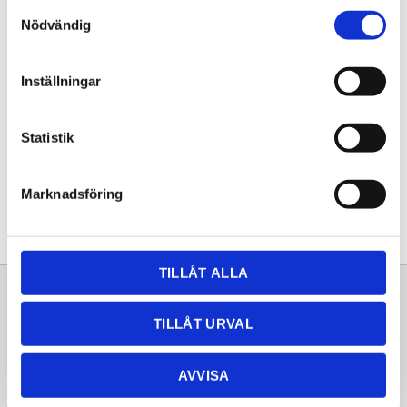
Samtyckesval
KÖP
Nödvändig
Lagerstatus
Lagervara
Inställningar
Artikelnr
20250894
Statistik
Dela med dig
Facebook
Twitter
LinkedIn
Pinterest
Marknadsföring
TILLÅT ALLA
Sortiment
Information
TILLÅT URVAL
Laminat
Kundtjänst
Kompaktlaminat
Frågor & svar
AVVISA
Natursten
Köpvillkor