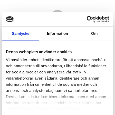
Samtycke
Information
Om
Denna webbplats använder cookies
Vi använder enhetsidentifierare för att anpassa innehållet
och annonserna till användarna, tillhandahålla funktioner
för sociala medier och analysera vår trafik. Vi
vidarebefordrar även sådana identifierare och annan
11 180,00
information från din enhet till de sociala medier och
KR
annons- och analysföretag som vi samarbetar med.
Dessa kan i sin tur kombinera informationen med annan
Antal
information som du har tillhandahållit eller som de har
st
samlat in när du har använt deras tjänster.