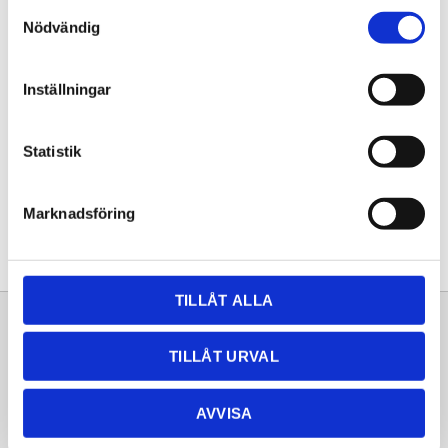
Samtyckesval
KÖP
Nödvändig
Lagerstatus
Lagervara
Inställningar
Artikelnr
20251012
Statistik
Dela med dig
Facebook
Twitter
LinkedIn
Pinterest
Marknadsföring
TILLÅT ALLA
Sortiment
Information
TILLÅT URVAL
Laminat
Kundtjänst
Kompaktlaminat
Frågor & svar
AVVISA
Natursten
Köpvillkor