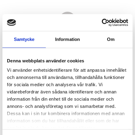
Samtycke
Information
Om
Denna webbplats använder cookies
Vi använder enhetsidentifierare för att anpassa innehållet
och annonserna till användarna, tillhandahålla funktioner
för sociala medier och analysera vår trafik. Vi
vidarebefordrar även sådana identifierare och annan
4 520,00
information från din enhet till de sociala medier och
KR
annons- och analysföretag som vi samarbetar med.
Dessa kan i sin tur kombinera informationen med annan
Antal
information som du har tillhandahållit eller som de har
st
samlat in när du har använt deras tjänster.