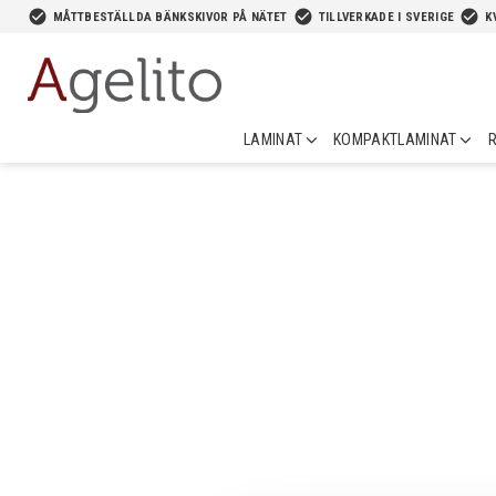
-->
check_circle
check_circle
check_circle
MÅTTBESTÄLLDA BÄNKSKIVOR PÅ NÄTET
TILLVERKADE I SVERIGE
K
LAMINAT
KOMPAKTLAMINAT
R