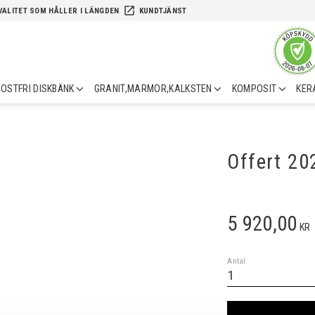
launch
VALITET SOM HÅLLER I LÄNGDEN
KUNDTJÄNST
OSTFRI DISKBÄNK
GRANIT,MARMOR,KALKSTEN
KOMPOSIT
KER
Offert 2
5 920,00
KR
Antal