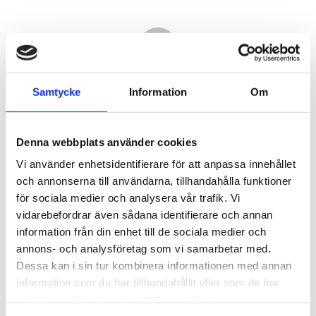
Samtycke
Information
Om
Denna webbplats använder cookies
Vi använder enhetsidentifierare för att anpassa innehållet
och annonserna till användarna, tillhandahålla funktioner
för sociala medier och analysera vår trafik. Vi
vidarebefordrar även sådana identifierare och annan
1 950,00
information från din enhet till de sociala medier och
KR
annons- och analysföretag som vi samarbetar med.
Dessa kan i sin tur kombinera informationen med annan
Antal
information som du har tillhandahållit eller som de har
st
samlat in när du har använt deras tjänster.