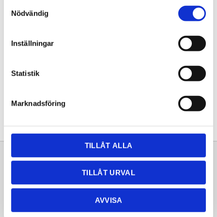
Samtyckesval
KÖP
Nödvändig
Lagerstatus
Lagervara
Inställningar
Artikelnr
20251035
Statistik
Dela med dig
Facebook
Twitter
LinkedIn
Pinterest
Marknadsföring
TILLÅT ALLA
Sortiment
Information
TILLÅT URVAL
Laminat
Kundtjänst
Kompaktlaminat
Frågor & svar
AVVISA
Natursten
Köpvillkor