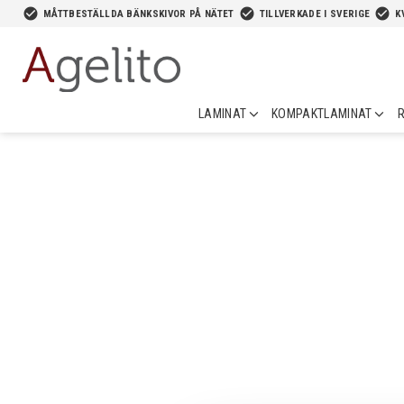
-->
check_circle
check_circle
check_circle
MÅTTBESTÄLLDA BÄNKSKIVOR PÅ NÄTET
TILLVERKADE I SVERIGE
K
LAMINAT
KOMPAKTLAMINAT
R