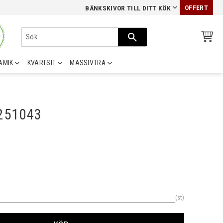
OFFERT
BÄNKSKIVOR TILL DITT KÖK
AMIK
KVARTSIT
MASSIVTRÄ
0251043
st