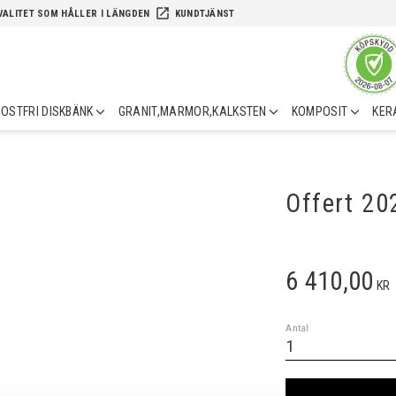
launch
VALITET SOM HÅLLER I LÄNGDEN
KUNDTJÄNST
OSTFRI DISKBÄNK
GRANIT,MARMOR,KALKSTEN
KOMPOSIT
KER
Offert 2
6 410,00
KR
Antal