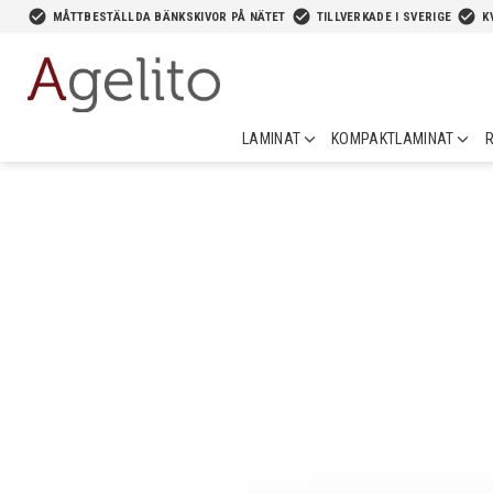
-->
check_circle
check_circle
check_circle
MÅTTBESTÄLLDA BÄNKSKIVOR PÅ NÄTET
TILLVERKADE I SVERIGE
K
LAMINAT
KOMPAKTLAMINAT
R