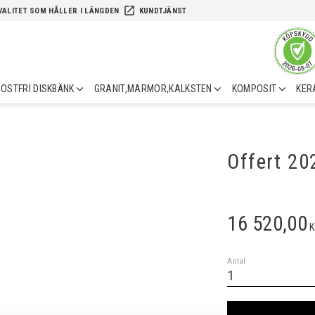
launch
VALITET SOM HÅLLER I LÄNGDEN
KUNDTJÄNST
OSTFRI DISKBÄNK
GRANIT,MARMOR,KALKSTEN
KOMPOSIT
KER
Offert 2
16 520,00
K
Antal