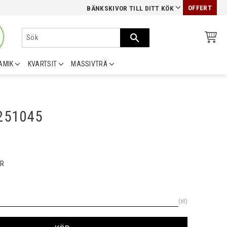
OFFERT
BÄNKSKIVOR TILL DITT KÖK
AMIK
KVARTSIT
MASSIVTRÄ
0251045
R
st